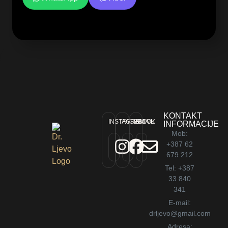
KONTAKT
INSTAGRAM
FACEBOOK
EMAIL
INFORMACIJE
Mob:
+387 62
679 212
Tel: +387
33 840
341
E-mail:
drljevo@gmail.com
Adresa: