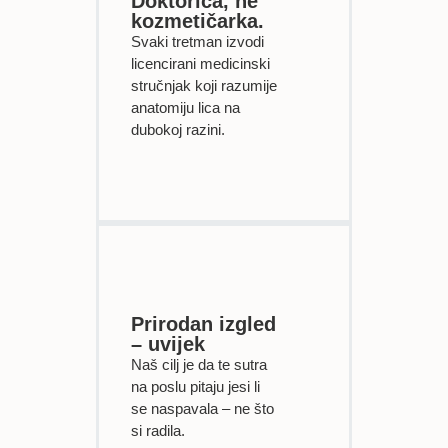
Doktorica, ne
kozmetičarka.
Svaki tretman izvodi
licencirani medicinski
stručnjak koji razumije
anatomiju lica na
dubokoj razini.
Prirodan izgled
– uvijek
Naš cilj je da te sutra
na poslu pitaju jesi li
se naspavala – ne što
si radila.