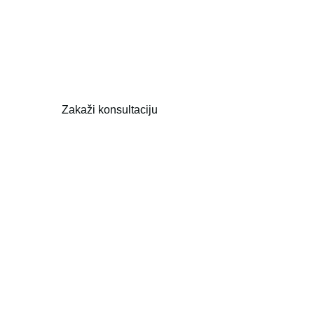
Nisi ovdje da izgleda kao da si ‘nešto radila’.
Ovdje si da izgleda odmorno, svježe i kao
najbolja verzija sebe. U ordinaciji Dr. Ljevo,
tretmane lica povjeravate doktorici – ne
kozmetičarki.
Zakaži konsultaciju