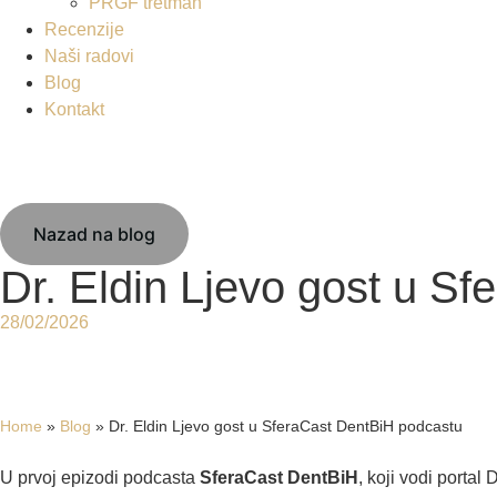
PRGF tretman
Recenzije
Naši radovi
Blog
Kontakt
Nazad na blog
Dr. Eldin Ljevo gost u S
28/02/2026
Home
»
Blog
»
Dr. Eldin Ljevo gost u SferaCast DentBiH podcastu
U prvoj epizodi podcasta
SferaCast DentBiH
, koji vodi portal