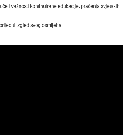
iče i važnosti kontinuirane edukacije, praćenja svjetskih
prijediti izgled svog osmijeha.