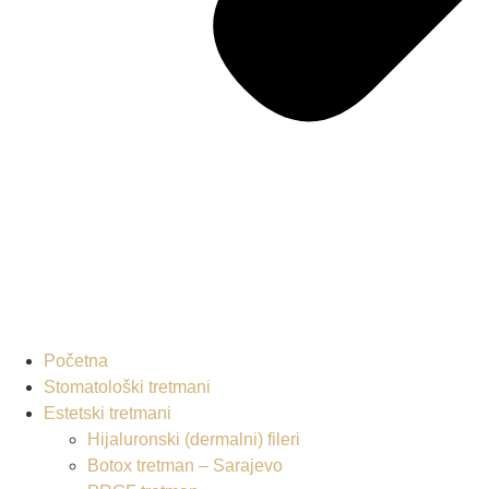
Početna
Stomatološki tretmani
Estetski tretmani
Hijaluronski (dermalni) fileri
Botox tretman – Sarajevo