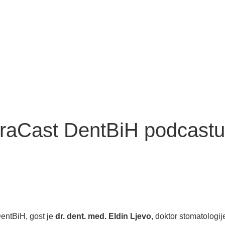
feraCast DentBiH podcastu
 DentBiH, gost je
dr. dent. med. Eldin Ljevo
, doktor stomatologi