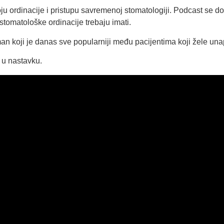
u ordinacije i pristupu savremenoj stomatologiji. Podcast se dot
tomatološke ordinacije trebaju imati.
tman koji je danas sve popularniji među pacijentima koji žele una
 u nastavku.