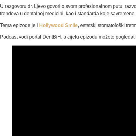
U razgovoru dr. Ljevo govori o svom profesionalnom putu, razvoj
trendova u dentalnoj medicini, kao i standarda koje savremene s
Tema epizode je i
Hollywood Smile
, estetski stomatološki tre
Podcast vodi portal DentBiH, a cijelu epizodu možete pogledati