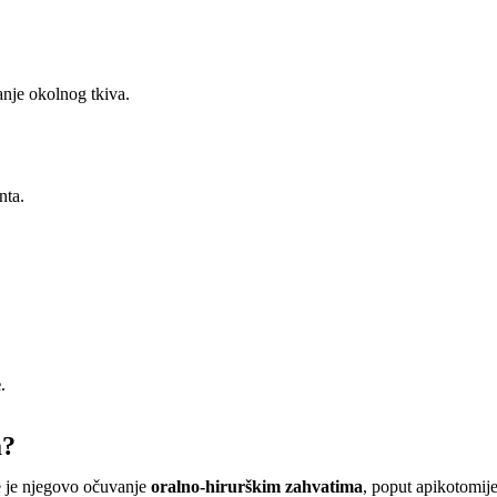
anje okolnog tkiva.
nta.
e
.
a?
e je njegovo očuvanje
oralno-hirurškim zahvatima
, poput apikotomije