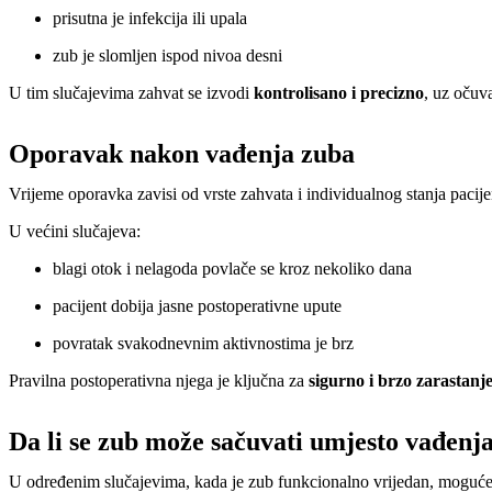
prisutna je infekcija ili upala
zub je slomljen ispod nivoa desni
U tim slučajevima zahvat se izvodi
kontrolisano i precizno
, uz očuv
Oporavak nakon vađenja zuba
Vrijeme oporavka zavisi od vrste zahvata i individualnog stanja pacije
U većini slučajeva:
blagi otok i nelagoda povlače se kroz nekoliko dana
pacijent dobija jasne postoperativne upute
povratak svakodnevnim aktivnostima je brz
Pravilna postoperativna njega je ključna za
sigurno i brzo zarastanj
Da li se zub može sačuvati umjesto vađenj
U određenim slučajevima, kada je zub funkcionalno vrijedan, moguć