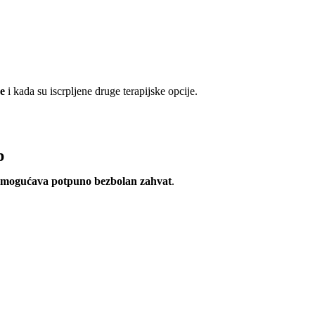
ne
i kada su iscrpljene druge terapijske opcije.
p
omogućava potpuno bezbolan zahvat
.