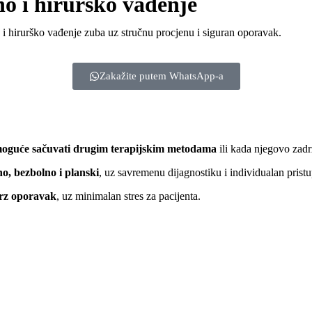
o i hirurško vađenje
i hirurško vađenje zuba uz stručnu procjenu i siguran oporavak.
Zakažite putem WhatsApp-a
moguće sačuvati drugim terapijskim metodama
ili kada njegovo zadr
no, bezbolno i planski
, uz savremenu dijagnostiku i individualan prist
brz oporavak
, uz minimalan stres za pacijenta.