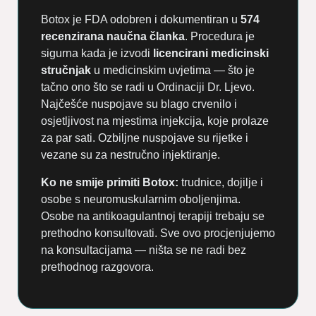
Botox je FDA odobren i dokumentiran u
574
recenzirana naučna članka
. Procedura je
sigurna kada je izvodi
licencirani medicinski
stručnjak
u medicinskim uvjetima — što je
tačno ono što se radi u Ordinaciji Dr. Ljevo.
Najčešće nuspojave su blago crvenilo i
osjetljivost na mjestima injekcija, koje prolaze
za par sati. Ozbiljne nuspojave su rijetke i
vezane su za nestručno injektiranje.
Ko ne smije primiti Botox:
trudnice, dojilje i
osobe s neuromuskularnim oboljenjima.
Osobe na antikoagulantnoj terapiji trebaju se
prethodno konsultovati. Sve ovo procjenjujemo
na konsultacijama — ništa se ne radi bez
prethodnog razgovora.