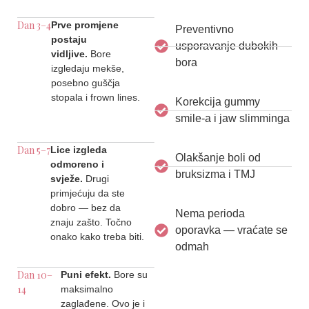
Dan 3–4
Prve promjene
Preventivno
postaju
usporavanje dubokih
vidljive.
Bore
bora
izgledaju mekše,
posebno guščja
stopala i frown lines.
Korekcija gummy
smile-a i jaw slimminga
Dan 5–7
Lice izgleda
Olakšanje boli od
odmoreno i
bruksizma i TMJ
svježe.
Drugi
primjećuju da ste
dobro — bez da
Nema perioda
znaju zašto. Točno
oporavka — vraćate se
onako kako treba biti.
odmah
Dan 10–
Puni efekt.
Bore su
14
maksimalno
zaglađene. Ovo je i