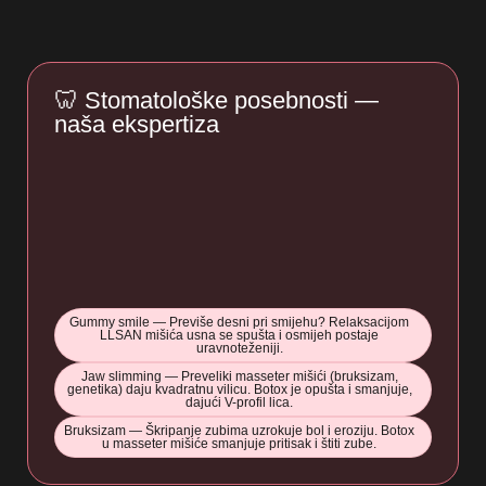
🦷 Stomatološke posebnosti —
naša ekspertiza
Gummy smile — Previše desni pri smijehu? Relaksacijom
LLSAN mišića usna se spušta i osmijeh postaje
uravnoteženiji.
Jaw slimming — Preveliki masseter mišići (bruksizam,
genetika) daju kvadratnu vilicu. Botox je opušta i smanjuje,
dajući V-profil lica.
Bruksizam — Škripanje zubima uzrokuje bol i eroziju. Botox
u masseter mišiće smanjuje pritisak i štiti zube.