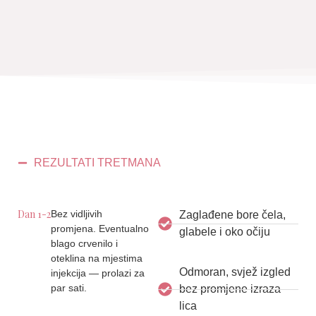
REZULTATI TRETMANA
Dan 1-2
Bez vidljivih
Zaglađene bore čela,
promjena. Eventualno
glabele i oko očiju
blago crvenilo i
oteklina na mjestima
Odmoran, svjež izgled
injekcija — prolazi za
par sati.
bez promjene izraza
lica