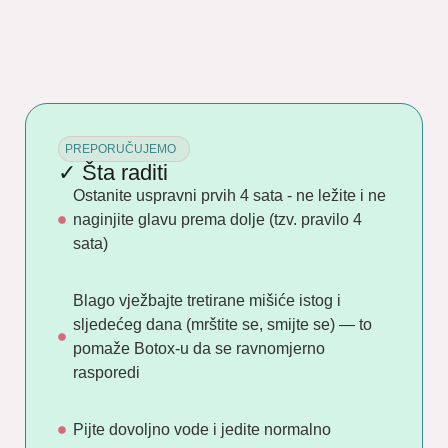
PREPORUČUJEMO
✓ Šta raditi
Ostanite uspravni prvih 4 sata - ne ležite i ne
naginjite glavu prema dolje (tzv. pravilo 4
sata)
Blago vježbajte tretirane mišiće istog i
sljedećeg dana (mrštite se, smijte se) — to
pomaže Botox-u da se ravnomjerno
rasporedi
Pijte dovoljno vode i jedite normalno