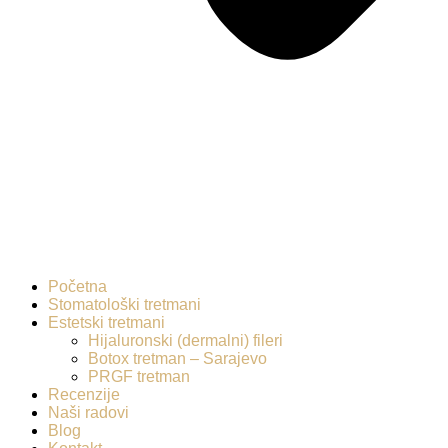
Početna
Stomatološki tretmani
Estetski tretmani
Hijaluronski (dermalni) fileri
Botox tretman – Sarajevo
PRGF tretman
Recenzije
Naši radovi
Blog