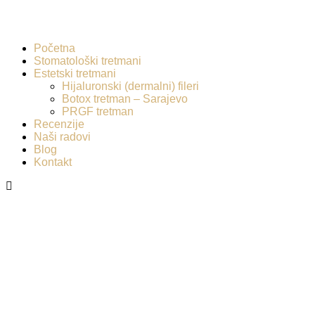
Početna
Stomatološki tretmani
Estetski tretmani
Hijaluronski (dermalni) fileri
Botox tretman – Sarajevo
PRGF tretman
Recenzije
Naši radovi
Blog
Kontakt